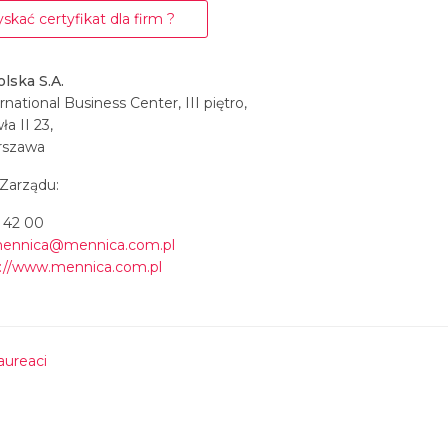
skać certyfikat dla firm ?
lska S.A.
national Business Center, III piętro,
ła II 23,
rszawa
 Zarządu:
56 42 00
ennica@mennica.com.pl
s://www.mennica.com.pl
aureaci