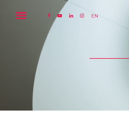




EN