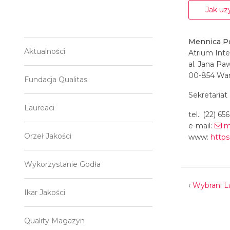
Jak uzy
Mennica Po
Aktualności
Atrium Inter
al. Jana Paw
00-854 Wa
Fundacja Qualitas
Sekretariat
Laureaci
tel.: (22) 6
e-mail:
m
Orzeł Jakości
www:
http
Wykorzystanie Godła
‹
Wybrani L
Ikar Jakości
Quality Magazyn