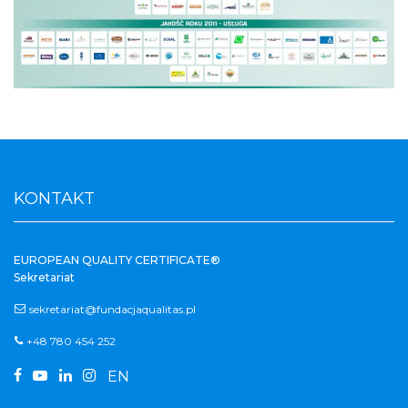
KONTAKT
EUROPEAN QUALITY CERTIFICATE®
Sekretariat
sekretariat@fundacjaqualitas.pl
+48 780 454 252




EN