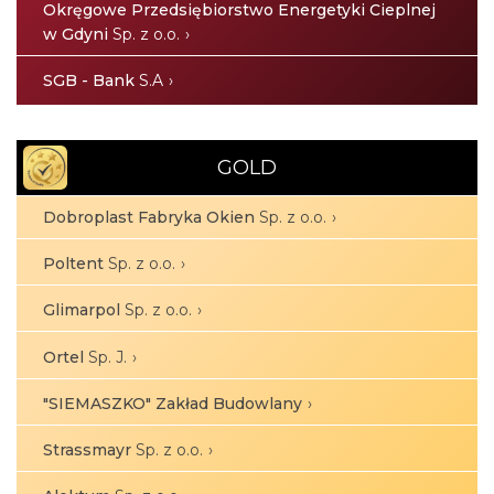
Okręgowe Przedsiębiorstwo Energetyki Cieplnej
w Gdyni
Sp. z o.o.
SGB - Bank
S.A
GOLD
Dobroplast Fabryka Okien
Sp. z o.o.
Poltent
Sp. z o.o.
Glimarpol
Sp. z o.o.
Ortel
Sp. J.
"SIEMASZKO" Zakład Budowlany
Strassmayr
Sp. z o.o.