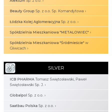
Alektum
Sp. z o.o.
Beauty Group
Sp. z o.o. Sp. Komandytowa
Łódzka Kolej Aglomeracyjna
Sp. z o.o.
Spółdzielnia Mieszkaniowa "METALOWIEC"
Spółdzielnia Mieszkaniowa "Śródmieście"
w
Gliwicach
SILVER
ICB PHARMA
Tomasz Świętosławski, Paweł
Świętosławski Sp. J.
Globalpol
Sp. z o.o.
Saatbau Polska
Sp. z o.o.