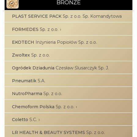
BRONZE
PLAST SERVICE PACK
Sp. z o.o. Sp. Komandytowa
FORMEDES
Sp. z o.o.
EKOTECH
Inżynieria Popiołów Sp. z o.o.
Zwoltex
Sp. z o.o.
Ogródek Dziadunia
Czesław Ślusarczyk Sp. J.
Pneumatik
S.A.
NutroPharma
Sp. z o.o.
Chemoform Polska
Sp. z o.o.
Coletto
S.C.
LR HEALTH & BEAUTY SYSTEMS
Sp. z o.o.