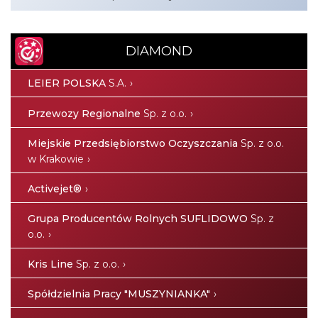
DIAMOND
LEIER POLSKA
S.A.
Przewozy Regionalne
Sp. z o.o.
Miejskie Przedsiębiorstwo Oczyszczania
Sp. z o.o.
w Krakowie
Activejet®
Grupa Producentów Rolnych SUFLIDOWO
Sp. z
o.o.
Kris Line
Sp. z o.o.
Spółdzielnia Pracy "MUSZYNIANKA"