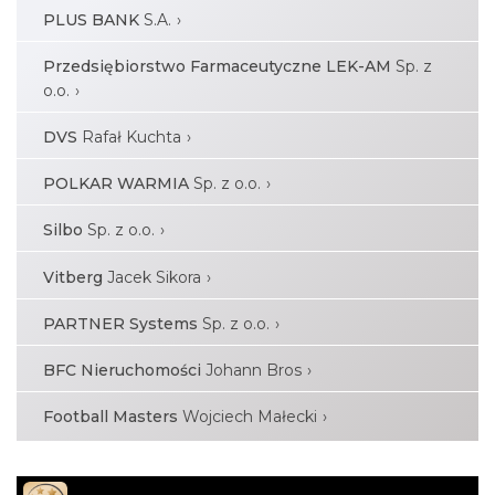
PLUS BANK
S.A.
Przedsiębiorstwo Farmaceutyczne LEK-AM
Sp. z
o.o.
DVS
Rafał Kuchta
POLKAR WARMIA
Sp. z o.o.
Silbo
Sp. z o.o.
Vitberg
Jacek Sikora
PARTNER Systems
Sp. z o.o.
BFC Nieruchomości
Johann Bros
Football Masters
Wojciech Małecki