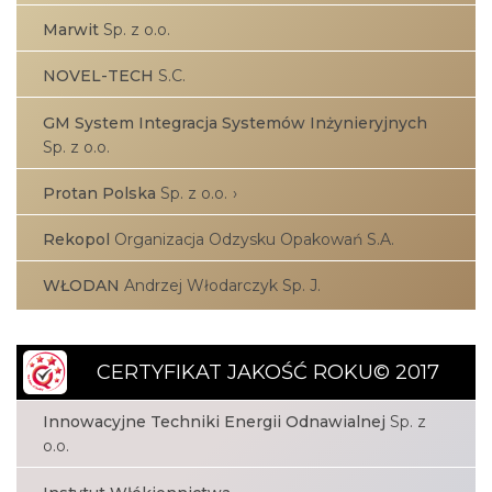
Marwit
Sp. z o.o.
NOVEL-TECH
S.C.
GM System Integracja Systemów Inżynieryjnych
Sp. z o.o.
Protan Polska
Sp. z o.o.
Rekopol
Organizacja Odzysku Opakowań S.A.
WŁODAN
Andrzej Włodarczyk Sp. J.
CERTYFIKAT JAKOŚĆ ROKU© 2017
Innowacyjne Techniki Energii Odnawialnej
Sp. z
o.o.