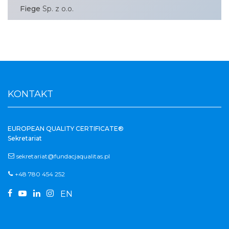
Fiege
Sp. z o.o.
KONTAKT
EUROPEAN QUALITY CERTIFICATE®
Sekretariat
sekretariat@fundacjaqualitas.pl
+48 780 454 252




EN