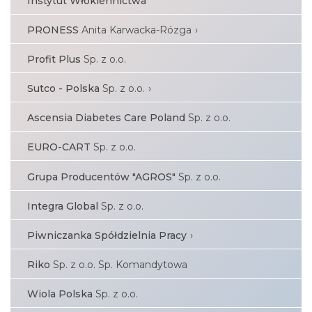
Instytut Włókiennictwa
PRONESS
Anita Karwacka-Rózga
Profit Plus
Sp. z o.o.
Sutco - Polska
Sp. z o.o.
Ascensia Diabetes Care Poland
Sp. z o.o.
EURO-CART
Sp. z o.o.
Grupa Producentów "AGROS"
Sp. z o.o.
Integra Global
Sp. z o.o.
Piwniczanka Spółdzielnia Pracy
Riko
Sp. z o.o. Sp. Komandytowa
Wiola Polska
Sp. z o.o.