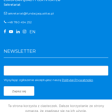
Sekretariat
sekretariat@fundacjaqualitas.pl
+48 780 454 252




EN
NEWSLETTER
Wysyłając zgłoszenie akceptujesz naszą
Politykę Prywatności
.
Ta strona korzysta z ciasteczek. Dalsze korzystanie ze strony
oznacza, że zgadzasz się na ich użycie.