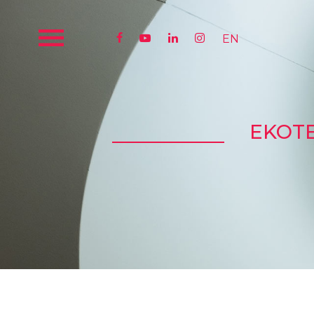




EN
EKOTE