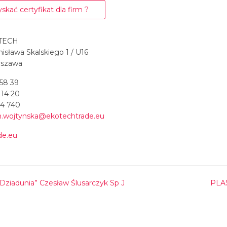
skać certyfikat dla firm ?
TECH
nisława Skalskiego 1 / U16
rszawa
 58 39
 14 20
84 740
.wojtynska@ekotechtrade.eu
de.eu
Dziadunia” Czesław Ślusarczyk Sp J
PLA