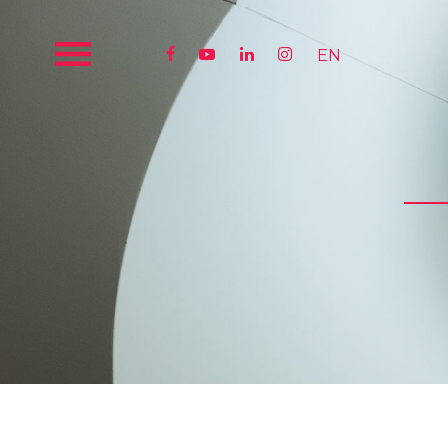




EN