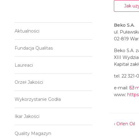
Jak uzy
Beko S.A.
Aktualności
ul. Puławsk
02-819 Wa
Fundacja Qualitas
Beko S.A. 
XIII Wydzi
Kapitał zak
Laureaci
tel. 22 321-
Orzeł Jakości
e-mail:
m
www:
https
Wykorzystanie Godła
Ikar Jakości
‹
Orlen Oil
Quality Magazyn