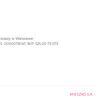
rszawy w Warszawie.
: 0000078147, NIP: 525-20-73-573
MIESZKO S.A.
›