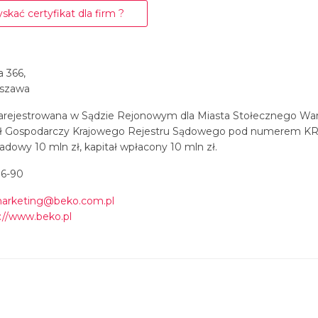
skać certyfikat dla firm ?
a 366,
rszawa
zarejestrowana w Sądzie Rejonowym dla Miasta Stołecznego Wa
ał Gospodarczy Krajowego Rejestru Sądowego pod numerem KRS
ładowy 10 mln zł, kapitał wpłacony 10 mln zł.
06-90
arketing@beko.com.pl
://www.beko.pl