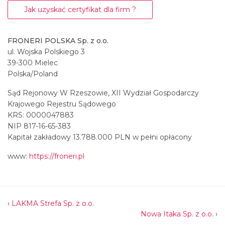
Jak uzyskać certyfikat dla firm ?
FRONERI POLSKA Sp. z o.o.
ul. Wojska Polskiego 3
39-300 Mielec
Polska/Poland
Sąd Rejonowy W Rzeszowie, XII Wydział Gospodarczy
Krajowego Rejestru Sądowego
KRS: 0000047883
NIP 817-16-65-383
Kapitał zakładowy 13.788.000 PLN w pełni opłacony
www:
https://froneri.pl
‹
LAKMA Strefa Sp. z o.o.
Nowa Itaka Sp. z o.o.
›