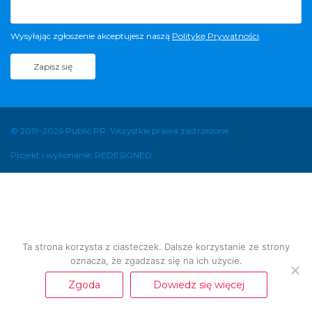
Wysyłając zgłoszenie akceptujesz naszą
Politykę Prywatności
.
© 2019-2026 Public PR. Wszystkie prawa zastrzeżone.
Projekt i wykonanie: REDESIGNED
Ta strona korzysta z ciasteczek. Dalsze korzystanie ze strony
oznacza, że zgadzasz się na ich użycie.
Zgoda
Dowiedz się więcej