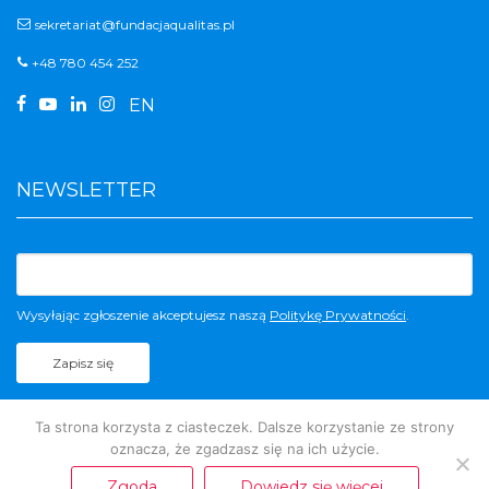
sekretariat@fundacjaqualitas.pl
+48 780 454 252




EN
NEWSLETTER
Wysyłając zgłoszenie akceptujesz naszą
Politykę Prywatności
.
Ta strona korzysta z ciasteczek. Dalsze korzystanie ze strony
oznacza, że zgadzasz się na ich użycie.
© 2019-2026 Public PR. Wszystkie prawa zastrzeżone.
Zgoda
Dowiedz się więcej