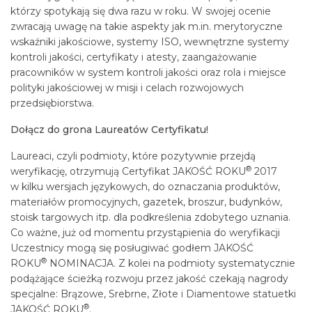
którzy spotykają się dwa razu w roku. W swojej ocenie
zwracają uwagę na takie aspekty jak m.in. merytoryczne
wskaźniki jakościowe, systemy ISO, wewnętrzne systemy
kontroli jakości, certyfikaty i atesty, zaangażowanie
pracowników w system kontroli jakości oraz rola i miejsce
polityki jakościowej w misji i celach rozwojowych
przedsiębiorstwa.
Dołącz do grona Laureatów Certyfikatu!
Laureaci, czyli podmioty, które pozytywnie przejdą
®
weryfikację, otrzymują Certyfikat JAKOŚĆ ROKU
2017
w kilku wersjach językowych, do oznaczania produktów,
materiałów promocyjnych, gazetek, broszur, budynków,
stoisk targowych itp. dla podkreślenia zdobytego uznania.
Co ważne, już od momentu przystąpienia do weryfikacji
Uczestnicy mogą się posługiwać godłem JAKOŚĆ
®
ROKU
NOMINACJA. Z kolei na podmioty systematycznie
podążające ścieżką rozwoju przez jakość czekają nagrody
specjalne: Brązowe, Srebrne, Złote i Diamentowe statuetki
®
JAKOŚĆ ROKU
.