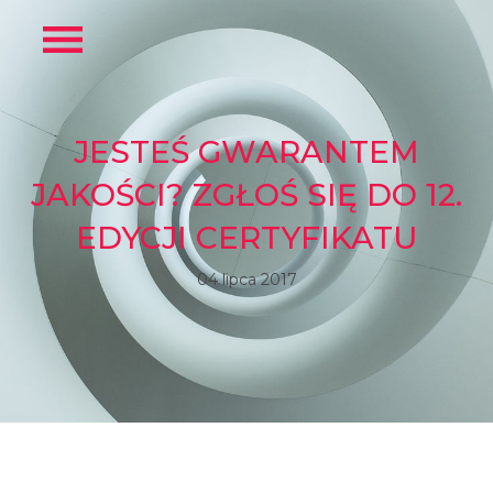
JESTEŚ GWARANTEM
JAKOŚCI? ZGŁOŚ SIĘ DO 12.
EDYCJI CERTYFIKATU
04 lipca 2017