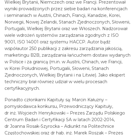
Wielkiej Brytanii, Niemczech oraz we Francji. Prezentował
wyniki prowadzonych przez siebie badań na konferencjach
i seminariach w Austrii, Chinach, Francji, Kanadzie, Korei,
Norwegii, Nowej Zelandii, Stanach Zjednoczonych, Słowenii,
Portugalii, Wielkiej Brytanii oraz we Włoszech. Nadzorował
wiele wdrożeń systemów zarządzania zgodnych z ISO
9001, ISO 14001 oraz systemu HACCP. Autor bądź
współautor 250 publikacji z zakresu zarządzania jakością,
marketingu B2B, zarządzania łańcuchem dostaw wydanych
w Polsce i za granicą (m.in. w Austrii, Chinach, we Francji,
w Korei Południowej, Portugalii, Słowenii, Stanach
Zjednoczonych, Wielkiej Brytanii i na Litwie). Jako ekspert
techniczny brał również udział w wielu procesach
certyfikacyjnych.
Ponadto członkami Kapituły są: Marcin Kałużny –
pomysłodawca konkursu, Przewodniczący Kapituły,
dr inż. Wojciech Henrykowski – Prezes Zarządu Polskiego
Centrum Badań i Certyfikacji SA w latach 2002-2014,
dr Joanna Rosak-Szyrocka – Adiunkt na Politechnice
Częstochowskiej oraz dr hab. inż. Marek Roszak – Prezes