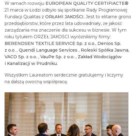
W ramach rozwoju
EUROPEAN QUALITY CERTIFIACTE®
21 marca w Łodzi odbyło się spotkanie Rady Programowej
Fundacji Qualitas z
ORŁAMI JAKOŚCI.
Jest to elitarne grono
przedsiębiorstw, które przez lata udowadniały, że jakość
zarządzania ma znaczenie dla sukcesu w biznesie. W tym
roku tytułem ORZEŁ JAKOŚCI wyróżniliśmy firmy:
BERENDSEN TEXTILE SERVICE Sp. z o.o., Denios Sp.
z o.o. , Quendi Language Services , Roleski Spółka Jawna,
VACO Sp. z o.o. , VauPe Sp. z o.o. , Zakład Wodociągów
i Kanalizacji w Prudniku.
Wszystkim Laureatom serdecznie gratulujemy i liczymy
na dalszą owocną współpracę.