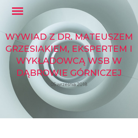
WYWIAD Z DR. MATEUSZEM
GRZESIAKIEM, EKSPERTEM I
WYKŁADOWCĄ WSB W
DĄBROWIE GÓRNICZEJ
05 września 2018