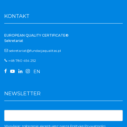
KONTAKT
EUROPEAN QUALITY CERTIFICATE®
Sekretariat
sekretariat@fundacjaqualitas.pl
+48 780 454 252




EN
NEWSLETTER
Wysyłając zgłoszenie akceptujesz naszą
Politykę Prywatności
.