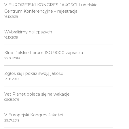
V EUROPEJSKI KONGRES JAKOŚCI Lubelskie
Centrum Konferencyjne – rejestracja
16.10.2019
Wybraliśmy najlepszych
16.10.2019
Klub Polskie Forum ISO 9000 zaprasza
22.08.2019
Zgłoś się i pokaż swoją jakość
13.08.2019
Vet Planet poleca się na wakacje
06.08.2019
V Europejski Kongres Jakości
29.07.2019