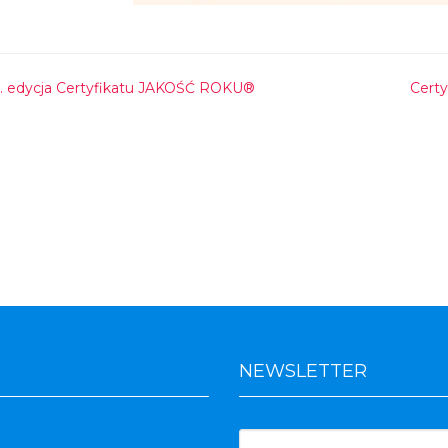
2. edycja Certyfikatu JAKOŚĆ ROKU®
Cert
NEWSLETTER