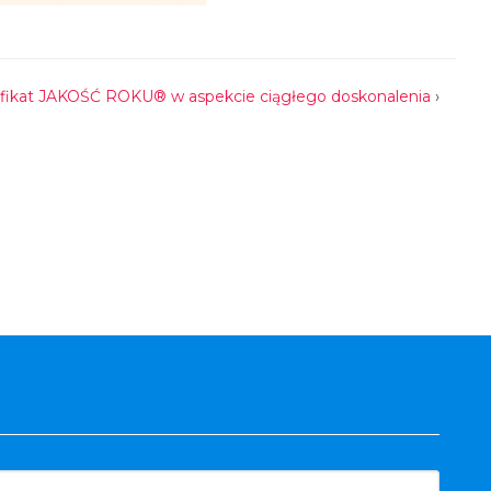
yfikat JAKOŚĆ ROKU® w aspekcie ciągłego doskonalenia
›