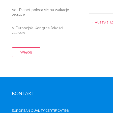
Vet Planet poleca się na wakacje
06.08.2019
‹
Ruszyła 1
V Europejski Kongres Jakości
29.07.2019
Więcej
KONTAKT
EUROPEAN QUALITY CERTIFICATE®