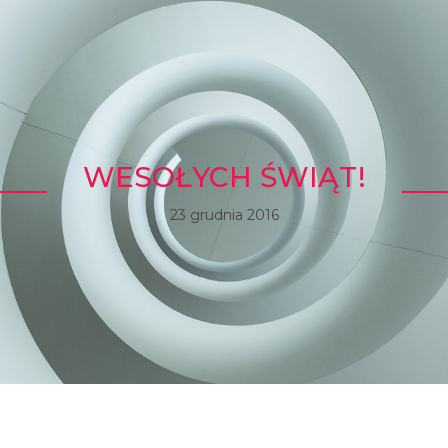
WESOŁYCH ŚWIĄT!
23 grudnia 2016