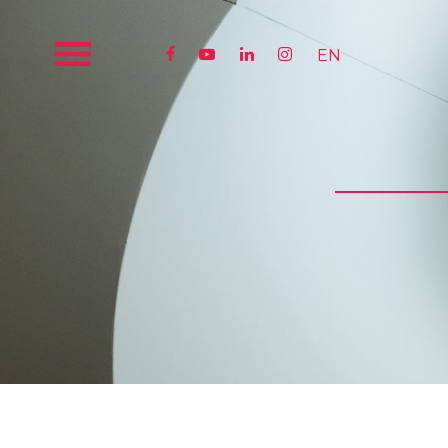




EN