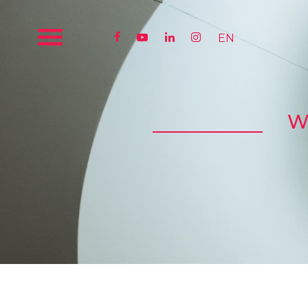




EN
W