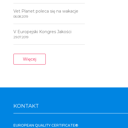
Vet Planet poleca się na wakacje
06.08.2019
V Europejski Kongres Jakości
29.07.2019
Więcej
KONTAKT
EUROPEAN QUALITY CERTIFICATE®