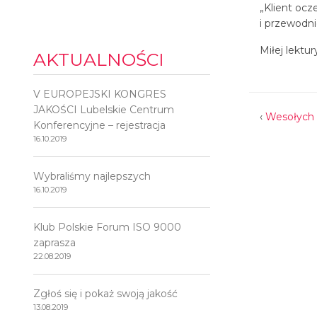
„Klient oc
i przewodni
Miłej lektur
AKTUALNOŚCI
V EUROPEJSKI KONGRES
JAKOŚCI Lubelskie Centrum
‹
Wesołych 
Konferencyjne – rejestracja
16.10.2019
Wybraliśmy najlepszych
16.10.2019
Klub Polskie Forum ISO 9000
zaprasza
22.08.2019
Zgłoś się i pokaż swoją jakość
13.08.2019